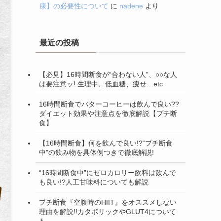
康】の必要性について
に
nadene
より
最近の投稿
【必見】16時間断食が“合わない人”、○○な人
は要注意ッ! 生理中、低血糖、痩せ…etc
16時間断食でバターコーヒーは飲んで良い??
ダイエット効果や注意点を徹底解説【プチ断
食】
【16時間断食】何を飲んで良い!?“プチ断食
中”の飲み物を具体例つきで徹底解説!
“16時間断食中”にゼロカロリー飲料は飲んで
も良い!?人工甘味料についても解説
プチ断食『空腹時のHIIT』をオススメしない
理由を解説!!カタボリックやGLUT4について
も