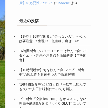
康】の必要性について
に
nadene
より
最近の投稿
【必見】16時間断食が“合わない人”、○○な人
は要注意ッ! 生理中、低血糖、痩せ…etc
16時間断食でバターコーヒーは飲んで良い??
ダイエット効果や注意点を徹底解説【プチ断
食】
【16時間断食】何を飲んで良い!?“プチ断食
中”の飲み物を具体例つきで徹底解説!
“16時間断食中”にゼロカロリー飲料は飲んで
も良い!?人工甘味料についても解説
プチ断食『空腹時のHIIT』をオススメしない
理由を解説!!カタボリックやGLUT4について
も