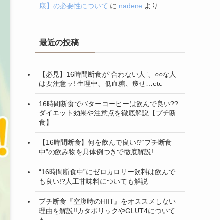
康】の必要性について
に
nadene
より
最近の投稿
【必見】16時間断食が“合わない人”、○○な人
は要注意ッ! 生理中、低血糖、痩せ…etc
16時間断食でバターコーヒーは飲んで良い??
ダイエット効果や注意点を徹底解説【プチ断
食】
【16時間断食】何を飲んで良い!?“プチ断食
中”の飲み物を具体例つきで徹底解説!
“16時間断食中”にゼロカロリー飲料は飲んで
も良い!?人工甘味料についても解説
プチ断食『空腹時のHIIT』をオススメしない
理由を解説!!カタボリックやGLUT4について
も