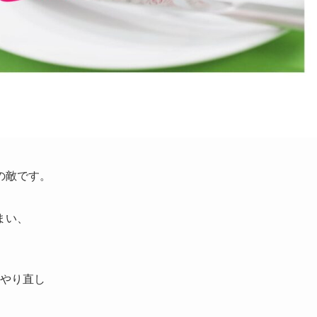
の敵です。
まい、
やり直し