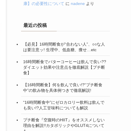
康】の必要性について
に
nadene
より
最近の投稿
【必見】16時間断食が“合わない人”、○○な人
は要注意ッ! 生理中、低血糖、痩せ…etc
16時間断食でバターコーヒーは飲んで良い??
ダイエット効果や注意点を徹底解説【プチ断
食】
【16時間断食】何を飲んで良い!?“プチ断食
中”の飲み物を具体例つきで徹底解説!
“16時間断食中”にゼロカロリー飲料は飲んで
も良い!?人工甘味料についても解説
プチ断食『空腹時のHIIT』をオススメしない
理由を解説!!カタボリックやGLUT4について
も