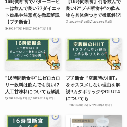
16時間断食でバターコーヒ
【16時間断食】何を飲んで
ーは飲んで良い??ダイエッ
良い!?“プチ断食中”の飲み
ト効果や注意点を徹底解説
物を具体例つきで徹底解説!
【プチ断食】
2022年4月28日
2023年1月2日
2022年5月30日
2023年3月1日
“16時間断食中”にゼロカロ
プチ断食『空腹時のHIIT』
リー飲料は飲んでも良い!?
をオススメしない理由を解
人工甘味料についても解説
説!!カタボリックやGLUT4
についても
2022年4月15日
2022年12月12日
2022年3月25日
2023年1月5日